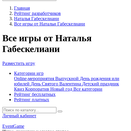
Главная
Рейтинг разработчиков
Наталья Габескелиани
Все игры от Натальи Габескелиани
Все игры от Наталья
Габескелиани
Разместить игру
Категории игр
Online-мероприятия
Выпускной
День рождения или
юбилей
День Святого Валентина
Детский праздник
Квиз
Корпоратив
Новый год
Все категории
Рейтинг бесплатных
Рейтинг платных
Личный кабинет
Event
Game