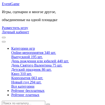
Event
Game
Игры, сценарии и многое другое,
объединенные на одной площадке
Разместить игру
Личный кабинет
Категории игр
Online-мероприятия
340 шт.
Выпускной
195 шт.
День рождения или юбилей
440 шт.
День Святого Валентина
75 шт.
Детский праздник
86 шт.
Квиз
310 шт.
Корпоратив
663 шт.
Новый год
294 шт.
Все категории
Рейтинг бесплатных
Рейтинг платных