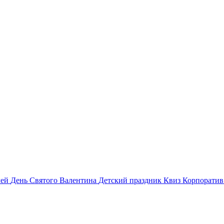
лей
День Святого Валентина
Детский праздник
Квиз
Корпорати