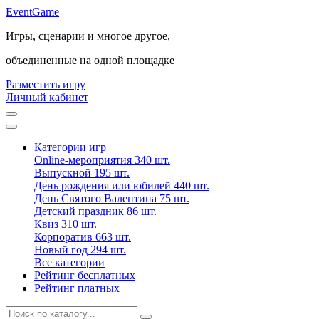
Event
Game
Игры, сценарии и многое другое,
объединенные на одной площадке
Разместить игру
Личный кабинет
Категории игр
Online-мероприятия
340 шт.
Выпускной
195 шт.
День рождения или юбилей
440 шт.
День Святого Валентина
75 шт.
Детский праздник
86 шт.
Квиз
310 шт.
Корпоратив
663 шт.
Новый год
294 шт.
Все категории
Рейтинг бесплатных
Рейтинг платных