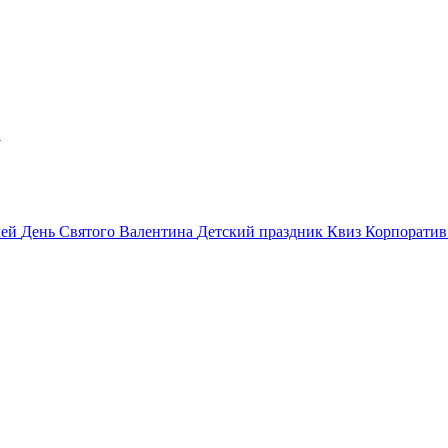
а
лей
День Святого Валентина
Детский праздник
Квиз
Корпорати