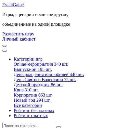
Event
Game
Игры, сценарии и многое другое,
объединенные на одной площадке
Разместить игру
Личный кабинет
Категории игр
Online-мероприятия
340 шт.
Выпускной
195 шт.
День рождения или юбилей
440 шт.
День Святого Валентина
75 шт.
Детский праздник
86 шт.
Квиз
310 шт.
Корпоратив
663 шт.
Новый год
294 шт.
Все категории
Рейтинг бесплатных
Рейтинг платных