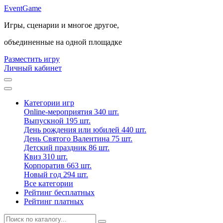
Event
Game
Игры, сценарии и многое другое,
объединенные на одной площадке
Разместить игру
Личный кабинет
Категории игр
Online-мероприятия
340 шт.
Выпускной
195 шт.
День рождения или юбилей
440 шт.
День Святого Валентина
75 шт.
Детский праздник
86 шт.
Квиз
310 шт.
Корпоратив
663 шт.
Новый год
294 шт.
Все категории
Рейтинг бесплатных
Рейтинг платных