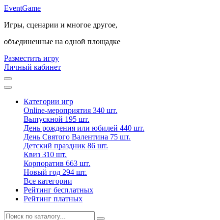
Event
Game
Игры, сценарии и многое другое,
объединенные на одной площадке
Разместить игру
Личный кабинет
Категории игр
Online-мероприятия
340 шт.
Выпускной
195 шт.
День рождения или юбилей
440 шт.
День Святого Валентина
75 шт.
Детский праздник
86 шт.
Квиз
310 шт.
Корпоратив
663 шт.
Новый год
294 шт.
Все категории
Рейтинг бесплатных
Рейтинг платных