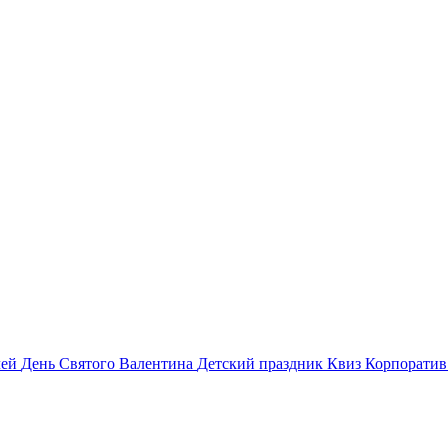
лей
День Святого Валентина
Детский праздник
Квиз
Корпорати