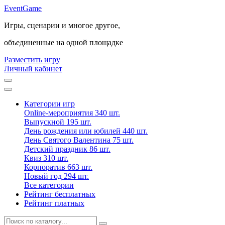
Event
Game
Игры, сценарии и многое другое,
объединенные на одной площадке
Разместить игру
Личный кабинет
Категории игр
Online-мероприятия
340 шт.
Выпускной
195 шт.
День рождения или юбилей
440 шт.
День Святого Валентина
75 шт.
Детский праздник
86 шт.
Квиз
310 шт.
Корпоратив
663 шт.
Новый год
294 шт.
Все категории
Рейтинг бесплатных
Рейтинг платных