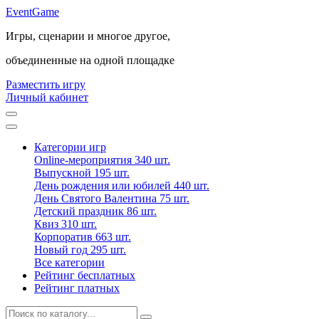
Event
Game
Игры, сценарии и многое другое,
объединенные на одной площадке
Разместить игру
Личный кабинет
Категории игр
Online-мероприятия
340 шт.
Выпускной
195 шт.
День рождения или юбилей
440 шт.
День Святого Валентина
75 шт.
Детский праздник
86 шт.
Квиз
310 шт.
Корпоратив
663 шт.
Новый год
295 шт.
Все категории
Рейтинг бесплатных
Рейтинг платных