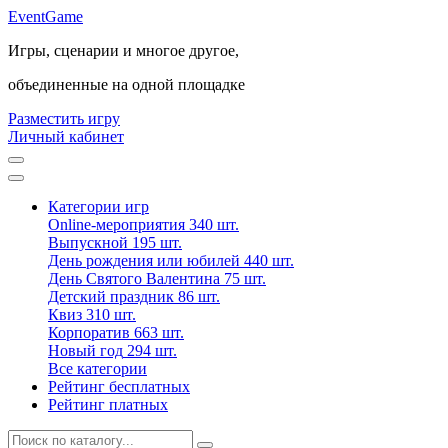
Event
Game
Игры, сценарии и многое другое,
объединенные на одной площадке
Разместить игру
Личный кабинет
Категории игр
Online-мероприятия
340 шт.
Выпускной
195 шт.
День рождения или юбилей
440 шт.
День Святого Валентина
75 шт.
Детский праздник
86 шт.
Квиз
310 шт.
Корпоратив
663 шт.
Новый год
294 шт.
Все категории
Рейтинг бесплатных
Рейтинг платных