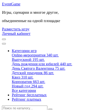
Event
Game
Игры, сценарии и многое другое,
объединенные на одной площадке
Разместить игру
Личный кабинет
Категории игр
Online-мероприятия
340 шт.
Выпускной
195 шт.
День рождения или юбилей
440 шт.
День Святого Валентина
75 шт.
Детский праздник
86 шт.
Квиз
310 шт.
Корпоратив
663 шт.
Новый год
294 шт.
Все категории
Рейтинг бесплатных
Рейтинг платных