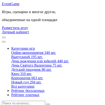
Event
Game
Игры, сценарии и многое другое,
объединенные на одной площадке
Разместить игру
Личный кабинет
Категории игр
Online-мероприятия
340 шт.
Выпускной
195 шт.
День рождения или юбилей
440 шт.
День Святого Валентина
75 шт.
Детский праздник
86 шт.
Квиз
310 шт.
Корпоратив
663 шт.
Новый год
294 шт.
Все категории
Рейтинг бесплатных
Рейтинг платных