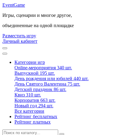
Event
Game
Игры, сценарии и многое другое,
объединенные на одной площадке
Разместить игру
Личный кабинет
Категории игр
Online-мероприятия
340 шт.
Выпускной
195 шт.
День рождения или юбилей
440 шт.
День Святого Валентина
75 шт.
Детский праздник
86 шт.
Квиз
310 шт.
Корпоратив
663 шт.
Новый год
294 шт.
Все категории
Рейтинг бесплатных
Рейтинг платных