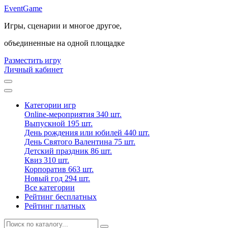
Event
Game
Игры, сценарии и многое другое,
объединенные на одной площадке
Разместить игру
Личный кабинет
Категории игр
Online-мероприятия
340 шт.
Выпускной
195 шт.
День рождения или юбилей
440 шт.
День Святого Валентина
75 шт.
Детский праздник
86 шт.
Квиз
310 шт.
Корпоратив
663 шт.
Новый год
294 шт.
Все категории
Рейтинг бесплатных
Рейтинг платных