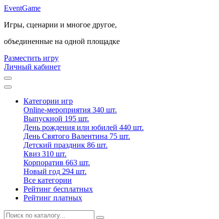
Event
Game
Игры, сценарии и многое другое,
объединенные на одной площадке
Разместить игру
Личный кабинет
Категории игр
Online-мероприятия
340 шт.
Выпускной
195 шт.
День рождения или юбилей
440 шт.
День Святого Валентина
75 шт.
Детский праздник
86 шт.
Квиз
310 шт.
Корпоратив
663 шт.
Новый год
294 шт.
Все категории
Рейтинг бесплатных
Рейтинг платных