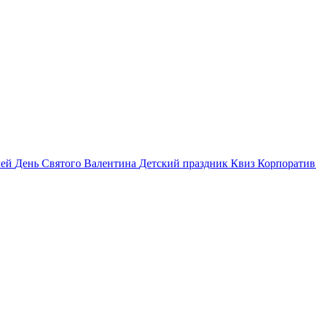
лей
День Святого Валентина
Детский праздник
Квиз
Корпорати