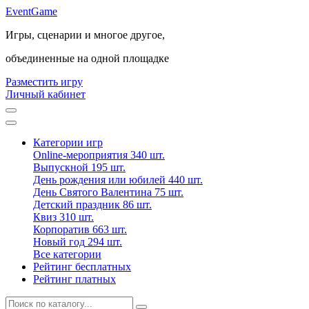
Event
Game
Игры, сценарии и многое другое,
объединенные на одной площадке
Разместить игру
Личный кабинет
Категории игр
Online-мероприятия
340 шт.
Выпускной
195 шт.
День рождения или юбилей
440 шт.
День Святого Валентина
75 шт.
Детский праздник
86 шт.
Квиз
310 шт.
Корпоратив
663 шт.
Новый год
294 шт.
Все категории
Рейтинг бесплатных
Рейтинг платных