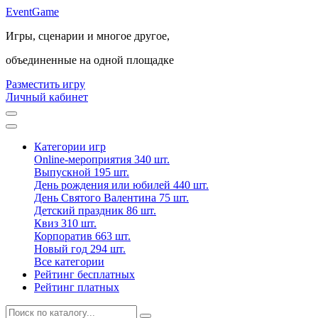
Event
Game
Игры, сценарии и многое другое,
объединенные на одной площадке
Разместить игру
Личный кабинет
Категории игр
Online-мероприятия
340 шт.
Выпускной
195 шт.
День рождения или юбилей
440 шт.
День Святого Валентина
75 шт.
Детский праздник
86 шт.
Квиз
310 шт.
Корпоратив
663 шт.
Новый год
294 шт.
Все категории
Рейтинг бесплатных
Рейтинг платных