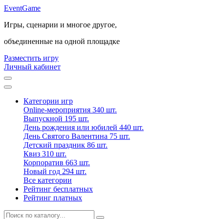
Event
Game
Игры, сценарии и многое другое,
объединенные на одной площадке
Разместить игру
Личный кабинет
Категории игр
Online-мероприятия
340 шт.
Выпускной
195 шт.
День рождения или юбилей
440 шт.
День Святого Валентина
75 шт.
Детский праздник
86 шт.
Квиз
310 шт.
Корпоратив
663 шт.
Новый год
294 шт.
Все категории
Рейтинг бесплатных
Рейтинг платных