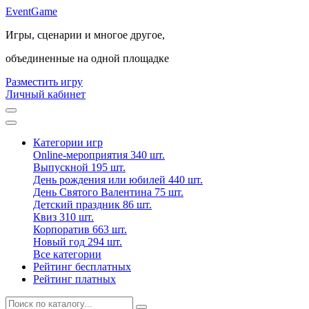
Event
Game
Игры, сценарии и многое другое,
объединенные на одной площадке
Разместить игру
Личный кабинет
Категории игр
Online-мероприятия
340 шт.
Выпускной
195 шт.
День рождения или юбилей
440 шт.
День Святого Валентина
75 шт.
Детский праздник
86 шт.
Квиз
310 шт.
Корпоратив
663 шт.
Новый год
294 шт.
Все категории
Рейтинг бесплатных
Рейтинг платных