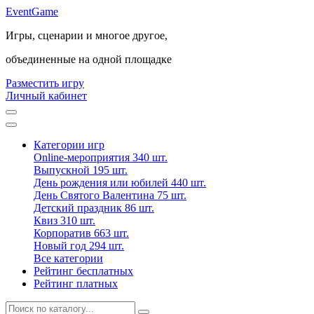
Event
Game
Игры, сценарии и многое другое,
объединенные на одной площадке
Разместить игру
Личный кабинет
Категории игр
Online-мероприятия
340 шт.
Выпускной
195 шт.
День рождения или юбилей
440 шт.
День Святого Валентина
75 шт.
Детский праздник
86 шт.
Квиз
310 шт.
Корпоратив
663 шт.
Новый год
294 шт.
Все категории
Рейтинг бесплатных
Рейтинг платных