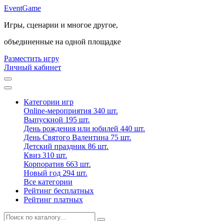
Event
Game
Игры, сценарии и многое другое,
объединенные на одной площадке
Разместить игру
Личный кабинет
Категории игр
Online-мероприятия
340 шт.
Выпускной
195 шт.
День рождения или юбилей
440 шт.
День Святого Валентина
75 шт.
Детский праздник
86 шт.
Квиз
310 шт.
Корпоратив
663 шт.
Новый год
294 шт.
Все категории
Рейтинг бесплатных
Рейтинг платных