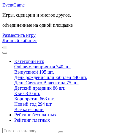
Event
Game
Игры, сценарии и многое другое,
объединенные на одной площадке
Разместить игру
Личный кабинет
Категории игр
Online-мероприятия
340 шт.
Выпускной
195 шт.
День рождения или юбилей
440 шт.
День Святого Валентина
75 шт.
Детский праздник
86 шт.
Квиз
310 шт.
Корпоратив
663 шт.
Новый год
294 шт.
Все категории
Рейтинг бесплатных
Рейтинг платных