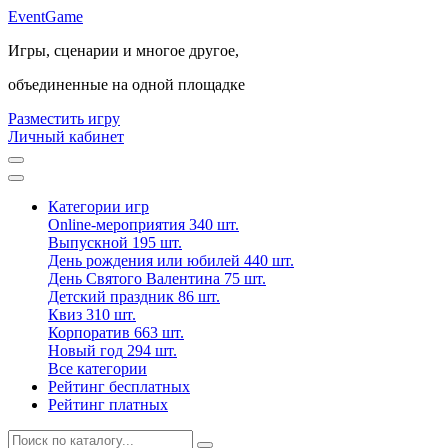
Event
Game
Игры, сценарии и многое другое,
объединенные на одной площадке
Разместить игру
Личный кабинет
Категории игр
Online-мероприятия
340 шт.
Выпускной
195 шт.
День рождения или юбилей
440 шт.
День Святого Валентина
75 шт.
Детский праздник
86 шт.
Квиз
310 шт.
Корпоратив
663 шт.
Новый год
294 шт.
Все категории
Рейтинг бесплатных
Рейтинг платных