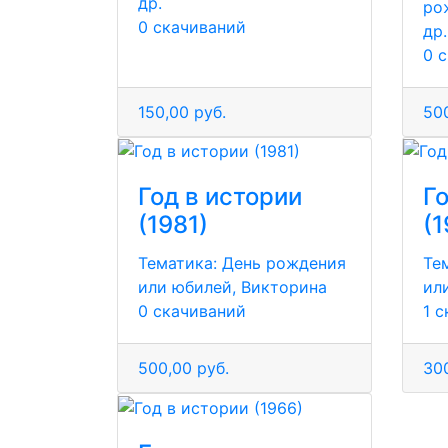
др.
ро
0 скачиваний
др.
0 
150,00 руб.
500
Год в истории
Г
(1981)
(1
Тематика:
День рождения
Те
или юбилей, Викторина
ил
0 скачиваний
1 
500,00 руб.
300