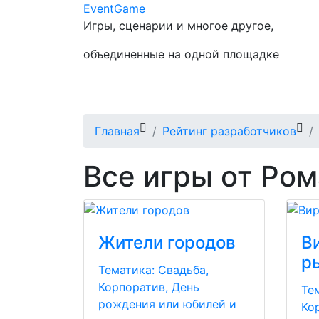
Event
Game
Игры, сценарии и многое другое,
объединенные на одной площадке
Главная
Рейтинг разработчиков
Все игры от Ро
Жители городов
В
р
Тематика:
Свадьба,
Корпоратив, День
Те
рождения или юбилей и
Ко