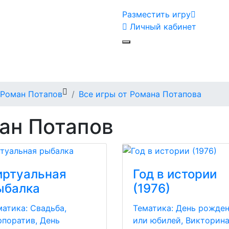
Разместить игру
Личный кабинет
Роман Потапов
Все игры от Романа Потапова
ман Потапов
иртуальная
Год в истории
ыбалка
(1976)
матика:
Свадьба,
Тематика:
День рожде
рпоратив, День
или юбилей, Викторин