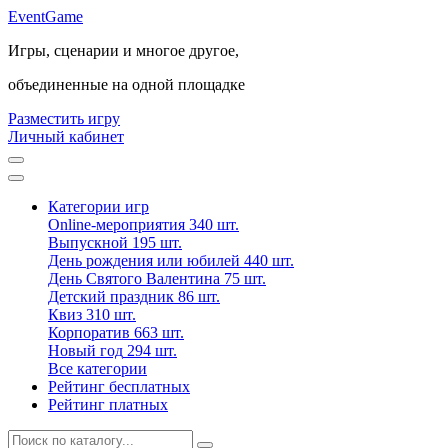
Event
Game
Игры, сценарии и многое другое,
объединенные на одной площадке
Разместить игру
Личный кабинет
Категории игр
Online-мероприятия
340 шт.
Выпускной
195 шт.
День рождения или юбилей
440 шт.
День Святого Валентина
75 шт.
Детский праздник
86 шт.
Квиз
310 шт.
Корпоратив
663 шт.
Новый год
294 шт.
Все категории
Рейтинг бесплатных
Рейтинг платных