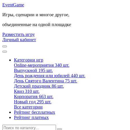
Event
Game
Игры, сценарии и многое другое,
объединенные на одной площадке
Разместить игру
Личный кабинет
Категории игр
Online-мероприятия
340 шт.
Выпускной
195 шт.
День рождения или юбилей
440 шт.
День Святого Валентина
75 шт.
Детский праздник
86 шт.
Квиз
310 шт.
Корпоратив
663 шт.
Новый год
295 шт.
Все категории
Рейтинг бесплатных
Рейтинг платных