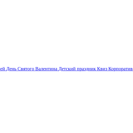
лей
День Святого Валентина
Детский праздник
Квиз
Корпорати