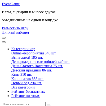
Event
Game
Игры, сценарии и многое другое,
объединенные на одной площадке
Разместить игру
Личный кабинет
Категории игр
Online-мероприятия
340 шт.
Выпускной
195 шт.
День рождения или юбилей
440 шт.
День Святого Валентина
75 шт.
Детский праздник
86 шт.
Квиз
310 шт.
Корпоратив
663 шт.
Новый год
294 шт.
Все категории
Рейтинг бесплатных
Рейтинг платных