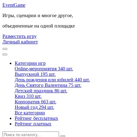
Event
Game
Игры, сценарии и многое другое,
объединенные на одной площадке
Разместить игру
Личный кабинет
Категории игр
Online-мероприятия
340 шт.
Выпускной
195 шт.
День рождения или юбилей
440 шт.
День Святого Валентина
75 шт.
Детский праздник
86 шт.
Квиз
310 шт.
Корпоратив
663 шт.
Новый год
294 шт.
Все категории
Рейтинг бесплатных
Рейтинг платных