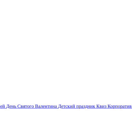
лей
День Святого Валентина
Детский праздник
Квиз
Корпорати