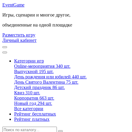
Event
Game
Игры, сценарии и многое другое,
объединенные на одной площадке
Разместить игру
Личный кабинет
Категории игр
Online-мероприятия
340 шт.
Выпускной
195 шт.
День рождения или юбилей
440 шт.
День Святого Валентина
75 шт.
Детский праздник
86 шт.
Квиз
310 шт.
Корпоратив
663 шт.
Новый год
294 шт.
Все категории
Рейтинг бесплатных
Рейтинг платных