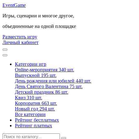
Event
Game
Игры, сценарии и многое другое,
объединенные на одной площадке
Разместить игру
Личный кабинет
Категории игр
Online-мероприятия
340 шт.
Выпускной
195 шт.
День рождения или юбилей
440 шт.
День Святого Валентина
75 шт.
Детский праздник
86 шт.
Квиз
310 шт.
Корпоратив
663 шт.
Новый год
294 шт.
Все категории
Рейтинг бесплатных
Рейтинг платных