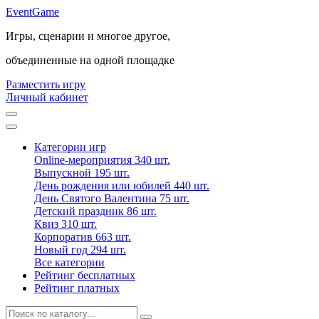
Event
Game
Игры, сценарии и многое другое,
объединенные на одной площадке
Разместить игру
Личный кабинет
Категории игр
Online-мероприятия
340 шт.
Выпускной
195 шт.
День рождения или юбилей
440 шт.
День Святого Валентина
75 шт.
Детский праздник
86 шт.
Квиз
310 шт.
Корпоратив
663 шт.
Новый год
294 шт.
Все категории
Рейтинг бесплатных
Рейтинг платных