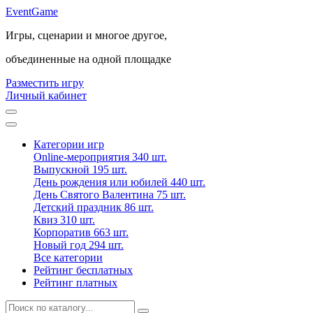
Event
Game
Игры, сценарии и многое другое,
объединенные на одной площадке
Разместить игру
Личный кабинет
Категории игр
Online-мероприятия
340 шт.
Выпускной
195 шт.
День рождения или юбилей
440 шт.
День Святого Валентина
75 шт.
Детский праздник
86 шт.
Квиз
310 шт.
Корпоратив
663 шт.
Новый год
294 шт.
Все категории
Рейтинг бесплатных
Рейтинг платных