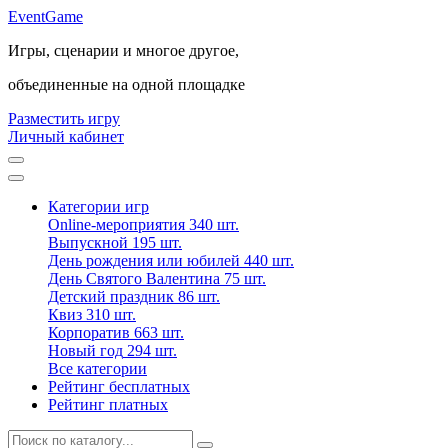
Event
Game
Игры, сценарии и многое другое,
объединенные на одной площадке
Разместить игру
Личный кабинет
Категории игр
Online-мероприятия
340 шт.
Выпускной
195 шт.
День рождения или юбилей
440 шт.
День Святого Валентина
75 шт.
Детский праздник
86 шт.
Квиз
310 шт.
Корпоратив
663 шт.
Новый год
294 шт.
Все категории
Рейтинг бесплатных
Рейтинг платных