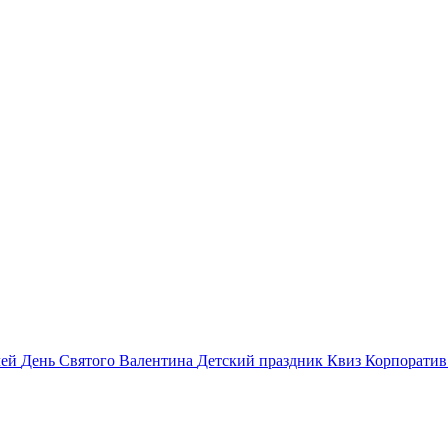
лей
День Святого Валентина
Детский праздник
Квиз
Корпорати