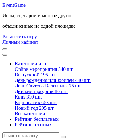
Event
Game
Игры, сценарии и многое другое,
объединенные на одной площадке
Разместить игру
Личный кабинет
Категории игр
Online-мероприятия
340 шт.
Выпускной
195 шт.
День рождения или юбилей
440 шт.
День Святого Валентина
75 шт.
Детский праздник
86 шт.
Квиз
310 шт.
Корпоратив
663 шт.
Новый год
295 шт.
Все категории
Рейтинг бесплатных
Рейтинг платных