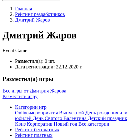
Главная
Рейтинг разработчиков
Дмитрий Жаров
Дмитрий Жаров
Event
Game
Разместил(а):
0 шт.
Дата регистрации:
22.12.2020 г.
Разместил(а) игры
Все игры от Дмитрия Жарова
Разместить игру
Категории игр
Online-мероприятия
Выпускной
День рождения или
юбилей
День Святого Валентина
Детский праздник
Квиз
Корпоратив
Новый год
Все категории
Рейтинг бесплатных
Рейтинг платных