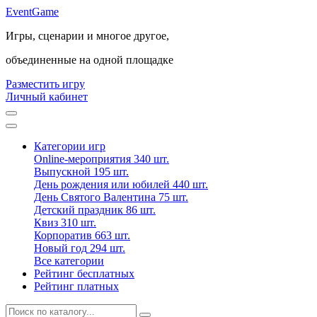
Event
Game
Игры, сценарии и многое другое,
объединенные на одной площадке
Разместить игру
Личный кабинет
Категории игр
Online-мероприятия
340 шт.
Выпускной
195 шт.
День рождения или юбилей
440 шт.
День Святого Валентина
75 шт.
Детский праздник
86 шт.
Квиз
310 шт.
Корпоратив
663 шт.
Новый год
294 шт.
Все категории
Рейтинг бесплатных
Рейтинг платных