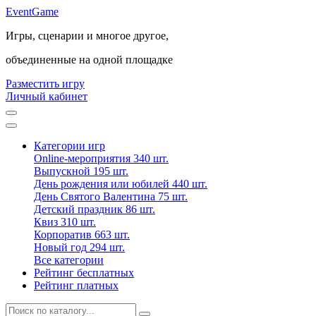
Event
Game
Игры, сценарии и многое другое,
объединенные на одной площадке
Разместить игру
Личный кабинет
Категории игр
Online-мероприятия
340 шт.
Выпускной
195 шт.
День рождения или юбилей
440 шт.
День Святого Валентина
75 шт.
Детский праздник
86 шт.
Квиз
310 шт.
Корпоратив
663 шт.
Новый год
294 шт.
Все категории
Рейтинг бесплатных
Рейтинг платных