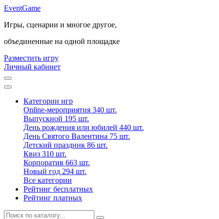
Event
Game
Игры, сценарии и многое другое,
объединенные на одной площадке
Разместить игру
Личный кабинет
Категории игр
Online-мероприятия
340 шт.
Выпускной
195 шт.
День рождения или юбилей
440 шт.
День Святого Валентина
75 шт.
Детский праздник
86 шт.
Квиз
310 шт.
Корпоратив
663 шт.
Новый год
294 шт.
Все категории
Рейтинг бесплатных
Рейтинг платных