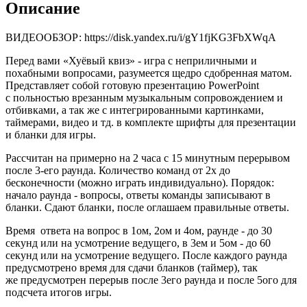
Описание
ВИДЕООБЗОР: https://disk.yandex.ru/i/gY1fjKG3FbXWqA
Перед вами «Хуёвый квиз» - игра с неприличными и
похабными вопросами, разумеется щедро сдобренная матом.
Представляет собой готовую презентацию PowerPoint
с польностью врезанным музыкальным сопровождением и
отбивками, а так же с интегрированными картинками,
таймерами, видео и тд. в комплекте шрифты для презентации
и бланки для игры.
Рассчитан на примерно на 2 часа с 15 минутным перерывом
после 3-его раунда. Количество команд от 2х до
бесконечности (можно играть индивидуально). Порядок:
начало раунда - вопросы, ответы команды записывают в
бланки. Сдают бланки, после оглашаем правильные ответы.
Время ответа на вопрос в 1ом, 2ом и 4ом, раунде - до 30
секунд или на усмотрение ведущего, в 3ем и 5ом - до 60
секунд или на усмотрение ведущего. После каждого раунда
предусмотрено время для сдачи бланков (таймер), так
же предусмотрен перерыв после 3его раунда и после 5ого для
подсчета итогов игры.