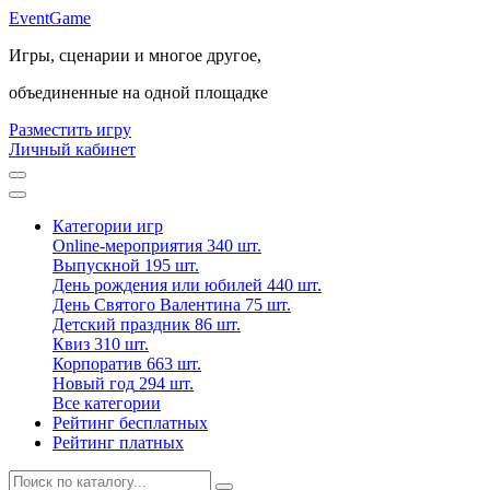
Event
Game
Игры, сценарии и многое другое,
объединенные на одной площадке
Разместить игру
Личный кабинет
Категории игр
Online-мероприятия
340 шт.
Выпускной
195 шт.
День рождения или юбилей
440 шт.
День Святого Валентина
75 шт.
Детский праздник
86 шт.
Квиз
310 шт.
Корпоратив
663 шт.
Новый год
294 шт.
Все категории
Рейтинг бесплатных
Рейтинг платных