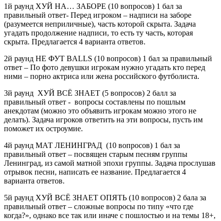
1й раунд ХУЙ НА… ЗАБОРЕ (10 вопросов) 1 бал за
правильный ответ- Перед игроком – надписи на заборе
(разумеется неприличные), часть которой скрыта. Задача
угадать продолжение надписи, то есть ту часть, которая
скрыта. Предлагается 4 варианта ответов.
2й раунд НЕ ФУТ BALLS (10 вопросов) 1 бал за правильный
ответ – По фото девушки игрокам нужно угадать кто перед
ними – порно актриса или жена российского футболиста.
3й раунд ХУЙ ВСЁ ЗНАЕТ (5 вопросов) 2 балл за
правильный ответ - вопросы составлены по пошлым
анекдотам (можно это объявить игрокам можно этого не
делать). Задача игроков ответить на эти вопросы, пусть им
поможет их остроумие.
4й раунд МАТ ЛЕНИНГРАД (10 вопросов) 1 бал за
правильный ответ – посвящен старым песням группы
Ленинград, из самой матной эпохи группы. Задача прослушав
отрывок песни, написать ее название. Предлагается 4
варианта ответов.
5й раунд ХУЙ ВСЁ ЗНАЕТ ОПЯТЬ (10 вопросов) 2 бала за
правильный ответ – сложные вопросы по типу «что где
когда?», однако все так или иначе с пошлостью и на темы 18+,