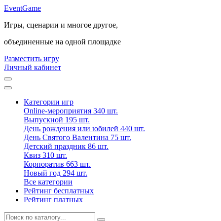
Event
Game
Игры, сценарии и многое другое,
объединенные на одной площадке
Разместить игру
Личный кабинет
Категории игр
Online-мероприятия
340 шт.
Выпускной
195 шт.
День рождения или юбилей
440 шт.
День Святого Валентина
75 шт.
Детский праздник
86 шт.
Квиз
310 шт.
Корпоратив
663 шт.
Новый год
294 шт.
Все категории
Рейтинг бесплатных
Рейтинг платных