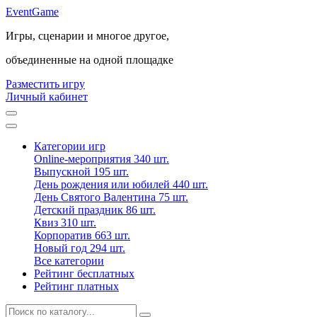
Event
Game
Игры, сценарии и многое другое,
объединенные на одной площадке
Разместить игру
Личный кабинет
Категории игр
Online-мероприятия
340 шт.
Выпускной
195 шт.
День рождения или юбилей
440 шт.
День Святого Валентина
75 шт.
Детский праздник
86 шт.
Квиз
310 шт.
Корпоратив
663 шт.
Новый год
294 шт.
Все категории
Рейтинг бесплатных
Рейтинг платных