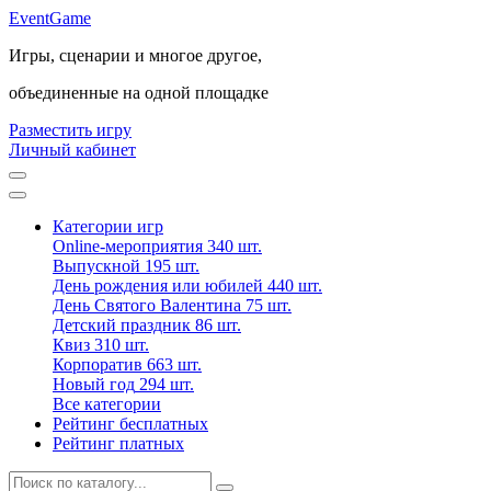
Event
Game
Игры, сценарии и многое другое,
объединенные на одной площадке
Разместить игру
Личный кабинет
Категории игр
Online-мероприятия
340 шт.
Выпускной
195 шт.
День рождения или юбилей
440 шт.
День Святого Валентина
75 шт.
Детский праздник
86 шт.
Квиз
310 шт.
Корпоратив
663 шт.
Новый год
294 шт.
Все категории
Рейтинг бесплатных
Рейтинг платных