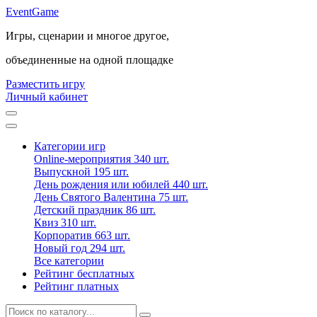
Event
Game
Игры, сценарии и многое другое,
объединенные на одной площадке
Разместить игру
Личный кабинет
Категории игр
Online-мероприятия
340 шт.
Выпускной
195 шт.
День рождения или юбилей
440 шт.
День Святого Валентина
75 шт.
Детский праздник
86 шт.
Квиз
310 шт.
Корпоратив
663 шт.
Новый год
294 шт.
Все категории
Рейтинг бесплатных
Рейтинг платных