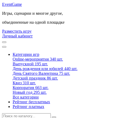
Event
Game
Игры, сценарии и многое другое,
объединенные на одной площадке
Разместить игру
Личный кабинет
Категории игр
Online-мероприятия
340 шт.
Выпускной
195 шт.
День рождения или юбилей
440 шт.
День Святого Валентина
75 шт.
Детский праздник
86 шт.
Квиз
310 шт.
Корпоратив
663 шт.
Новый год
295 шт.
Все категории
Рейтинг бесплатных
Рейтинг платных