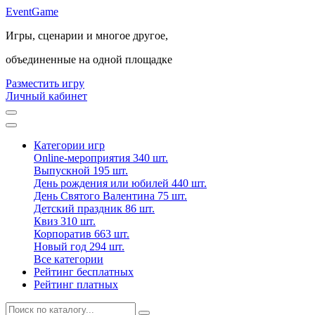
Event
Game
Игры, сценарии и многое другое,
объединенные на одной площадке
Разместить игру
Личный кабинет
Категории игр
Online-мероприятия
340 шт.
Выпускной
195 шт.
День рождения или юбилей
440 шт.
День Святого Валентина
75 шт.
Детский праздник
86 шт.
Квиз
310 шт.
Корпоратив
663 шт.
Новый год
294 шт.
Все категории
Рейтинг бесплатных
Рейтинг платных