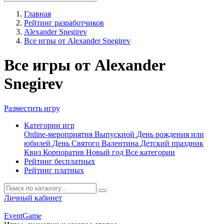
Главная
Рейтинг разработчиков
Alexander Snegirev
Все игры от Alexander Snegirev
Все игры от Alexander
Snegirev
Разместить игру
Категории игр
Online-мероприятия
Выпускной
День рождения или
юбилей
День Святого Валентина
Детский праздник
Квиз
Корпоратив
Новый год
Все категории
Рейтинг бесплатных
Рейтинг платных
Личный кабинет
Event
Game