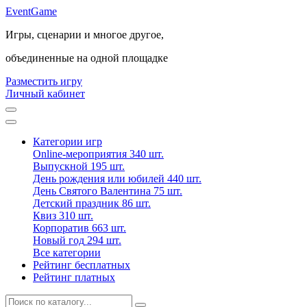
Event
Game
Игры, сценарии и многое другое,
объединенные на одной площадке
Разместить игру
Личный кабинет
Категории игр
Online-мероприятия
340 шт.
Выпускной
195 шт.
День рождения или юбилей
440 шт.
День Святого Валентина
75 шт.
Детский праздник
86 шт.
Квиз
310 шт.
Корпоратив
663 шт.
Новый год
294 шт.
Все категории
Рейтинг бесплатных
Рейтинг платных