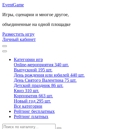
Event
Game
Игры, сценарии и многое другое,
объединенные на одной площадке
Разместить игру
Личный кабинет
Категории игр
Online-мероприятия
340 шт.
Выпускной
195 шт.
День рождения или юбилей
440 шт.
День Святого Валентина
75 шт.
Детский праздник
86 шт.
Квиз
310 шт.
Корпоратив
663 шт.
Новый год
295 шт.
Все категории
Рейтинг бесплатных
Рейтинг платных