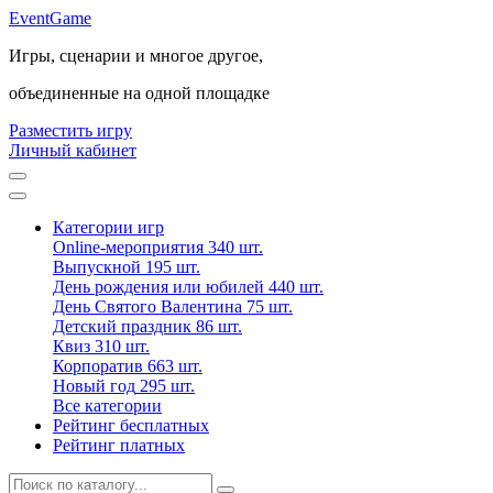
Event
Game
Игры, сценарии и многое другое,
объединенные на одной площадке
Разместить игру
Личный кабинет
Категории игр
Online-мероприятия
340 шт.
Выпускной
195 шт.
День рождения или юбилей
440 шт.
День Святого Валентина
75 шт.
Детский праздник
86 шт.
Квиз
310 шт.
Корпоратив
663 шт.
Новый год
295 шт.
Все категории
Рейтинг бесплатных
Рейтинг платных