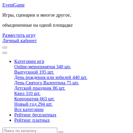
Event
Game
Игры, сценарии и многое другое,
объединенные на одной площадке
Разместить игру
Личный кабинет
Категории игр
Online-мероприятия
340 шт.
Выпускной
195 шт.
День рождения или юбилей
440 шт.
День Святого Валентина
75 шт.
Детский праздник
86 шт.
Квиз
310 шт.
Корпоратив
663 шт.
Новый год
294 шт.
Все категории
Рейтинг бесплатных
Рейтинг платных