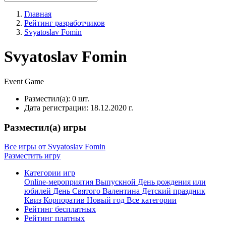
Главная
Рейтинг разработчиков
Svyatoslav Fomin
Svyatoslav Fomin
Event
Game
Разместил(а):
0 шт.
Дата регистрации:
18.12.2020 г.
Разместил(а) игры
Все игры от Svyatoslav Fomin
Разместить игру
Категории игр
Online-мероприятия
Выпускной
День рождения или
юбилей
День Святого Валентина
Детский праздник
Квиз
Корпоратив
Новый год
Все категории
Рейтинг бесплатных
Рейтинг платных