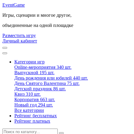
Event
Game
Игры, сценарии и многое другое,
объединенные на одной площадке
Разместить игру
Личный кабинет
Категории игр
Online-мероприятия
340 шт.
Выпускной
195 шт.
День рождения или юбилей
440 шт.
День Святого Валентина
75 шт.
Детский праздник
86 шт.
Квиз
310 шт.
Корпоратив
663 шт.
Новый год
294 шт.
Все категории
Рейтинг бесплатных
Рейтинг платных