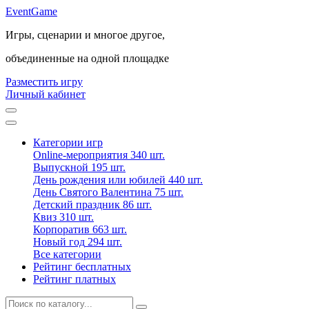
Event
Game
Игры, сценарии и многое другое,
объединенные на одной площадке
Разместить игру
Личный кабинет
Категории игр
Online-мероприятия
340 шт.
Выпускной
195 шт.
День рождения или юбилей
440 шт.
День Святого Валентина
75 шт.
Детский праздник
86 шт.
Квиз
310 шт.
Корпоратив
663 шт.
Новый год
294 шт.
Все категории
Рейтинг бесплатных
Рейтинг платных