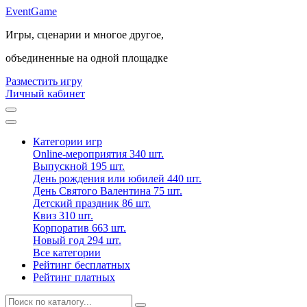
Event
Game
Игры, сценарии и многое другое,
объединенные на одной площадке
Разместить игру
Личный кабинет
Категории игр
Online-мероприятия
340 шт.
Выпускной
195 шт.
День рождения или юбилей
440 шт.
День Святого Валентина
75 шт.
Детский праздник
86 шт.
Квиз
310 шт.
Корпоратив
663 шт.
Новый год
294 шт.
Все категории
Рейтинг бесплатных
Рейтинг платных