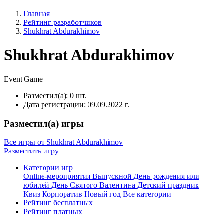
Главная
Рейтинг разработчиков
Shukhrat Abdurakhimov
Shukhrat Abdurakhimov
Event
Game
Разместил(а):
0 шт.
Дата регистрации:
09.09.2022 г.
Разместил(а) игры
Все игры от Shukhrat Abdurakhimov
Разместить игру
Категории игр
Online-мероприятия
Выпускной
День рождения или
юбилей
День Святого Валентина
Детский праздник
Квиз
Корпоратив
Новый год
Все категории
Рейтинг бесплатных
Рейтинг платных