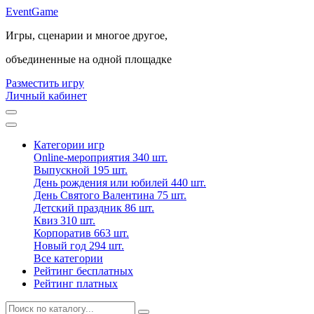
Event
Game
Игры, сценарии и многое другое,
объединенные на одной площадке
Разместить игру
Личный кабинет
Категории игр
Online-мероприятия
340 шт.
Выпускной
195 шт.
День рождения или юбилей
440 шт.
День Святого Валентина
75 шт.
Детский праздник
86 шт.
Квиз
310 шт.
Корпоратив
663 шт.
Новый год
294 шт.
Все категории
Рейтинг бесплатных
Рейтинг платных