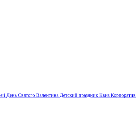
лей
День Святого Валентина
Детский праздник
Квиз
Корпорати